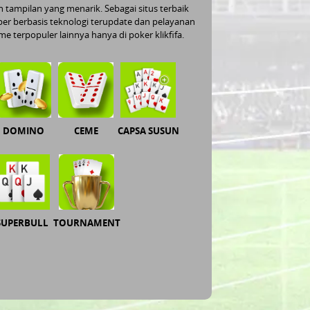
tampilan yang menarik. Sebagai situs terbaik
er berbasis teknologi terupdate dan pelayanan
 terpopuler lainnya hanya di poker klikfifa.
DOMINO
CEME
CAPSA SUSUN
SUPERBULL
TOURNAMENT