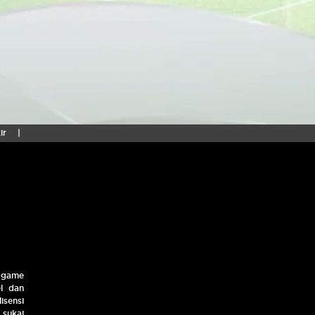
ir
|
-game
el dan
isensi
 sukai