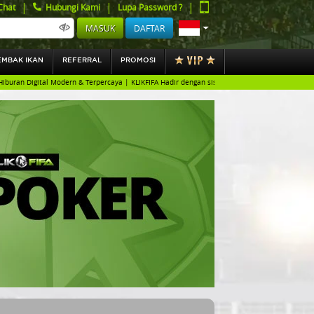
|
|
|
Chat
Hubungi Kami
Lupa Password ?
DAFTAR
EMBAK IKAN
REFERRAL
PROMOSI
ran Digital Modern & Terpercaya | KLIKFIFA Hadir dengan sistem Deposit Cepat & Fleksi