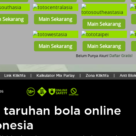
n Sekarang
Main Sekarang
Main Sekarang
Main Sekarang
Main Sekarang
Belum Punya Akun!
Daftar Gratis!
Link Klikfifa
|
Kalkulator Mix Parlay
|
Zona Klikfifa
|
Anti Blok
e taruhan bola online
onesia