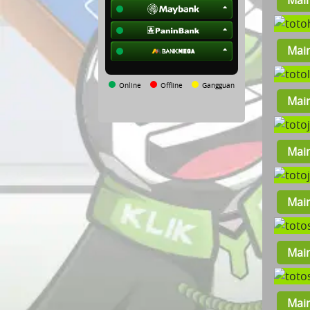
Mai
Mai
Online
Offline
Gangguan
Mai
Mai
Mai
Mai
Mai