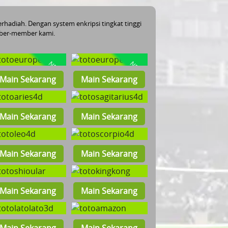
hadiah. Dengan system enkripsi tingkat tinggi
ber-member kami.
NEW
NEW
Main Sekarang
Main Sekarang
Main Sekarang
Main Sekarang
Main Sekarang
Main Sekarang
Main Sekarang
Main Sekarang