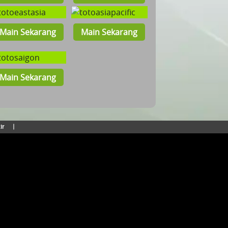
Main Sekarang
Main Sekarang
Main Sekarang
ir
|