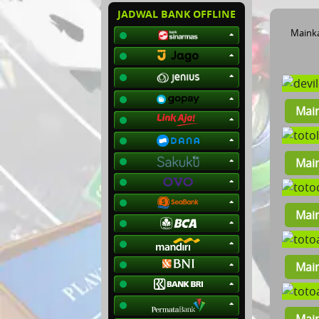
JADWAL BANK OFFLINE
Mainka
Mai
Mai
Mai
Mai