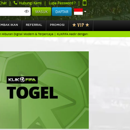
|
|
|
Chat
Hubungi Kami
Lupa Password ?
DAFTAR
EMBAK IKAN
REFERRAL
PROMOSI
uran Digital Modern & Terpercaya | KLIKFIFA Hadir dengan sistem Deposit Cepat & Fleksi