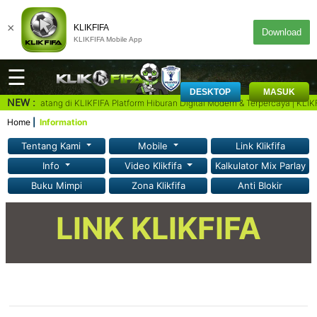
×
KLIKFIFA
Download
KLIKFIFA Mobile App
☰
DESKTOP
MASUK
NEW :
elamat Datang di KLIKFIFA Platform Hiburan Digital Modern & Terpercaya | K
DAFTAR
MASUK
Home
Information
Tentang Kami
Mobile
Link Klikfifa
Beranda
Info
Video Klikfifa
Kalkulator Mix Parlay
Buku Mimpi
Zona Klikfifa
Anti Blokir
Deposit
LINK KLIKFIFA
Games
ROMO
Sportbook
ROMO
E-Sport