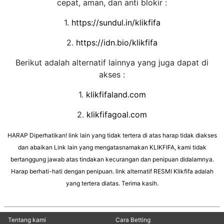
cepat, aman, dan anti blokir :
Tangkas
1.
https://sundul.in/klikfifa
ROMO
2.
https://idn.bio/klikfifa
Tembak Ikan
Berikut adalah alternatif lainnya yang juga dapat di
akses :
ARCADE
1.
klikfifaland.com
Promosi
2.
klikfifagoal.com
Referral
HARAP Diperhatikan! link lain yang tidak tertera di atas harap tidak diakses
dan abaikan Link lain yang mengatasnamakan KLIKFIFA, kami tidak
VIP
bertanggung jawab atas tindakan kecurangan dan penipuan didalamnya.
Member
Harap berhati-hati dengan penipuan. link alternatif RESMI Klikfifa adalah
Lainnya
yang tertera diatas. Terima kasih.
VERSI DESKTOP
Tentang kami
Cara Betting