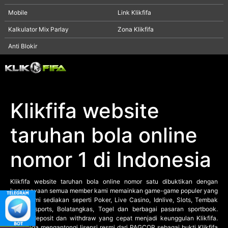
©
KLIKFIFA
Mobile
Link Klikfifa
Situs
Website
Kalkulator Mix Parlay
Zona Klikfifa
Bandar
Anti Blokir
Agen
Taruhan
Judi
Bola
Online.
Hak
Cipta
Klikfifa website
Dilindungi.
taruhan bola online
nomor 1 di Indonesia
Klikfifa
website taruhan bola online nomor satu dibuktikan dengan
kepercayaan semua member kami memainkan game-game populer yang
telah kami sediakan seperti Poker, Live Casino, Idnlive, Slots, Tembak
ikan, E-sports, Bolatangkas, Togel dan berbagai pasaran sportbook.
Proses deposit dan withdraw yang cepat menjadi keunggulan Klikfifa.
Kami juga mengantongi lisensi resmi dari PAGCOR sebagai bukti Klikfifa