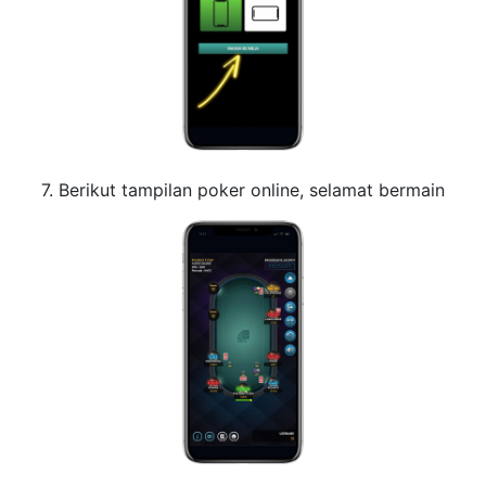
7. Berikut tampilan poker online, selamat bermain