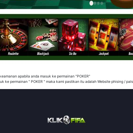
IN keamanan apabila anda masuk ke permainan "POKER"
k ke permainan " POKER " maka kami pastikan itu adalah Website phising / pals