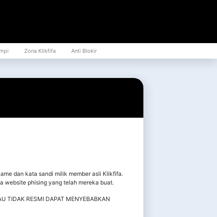
mpi
Zona Klikfifa
Anti Blokir
e dan kata sandi milik member asli Klikfifa.
 website phising yang telah mereka buat.
TAU TIDAK RESMI DAPAT MENYEBABKAN