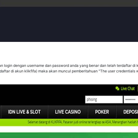
kan login dengan username dan password anda yang benar dan telah terdaftar di 
ftar di akun klikfifa) maka akan muncul pemberitahuan "The user credentials w