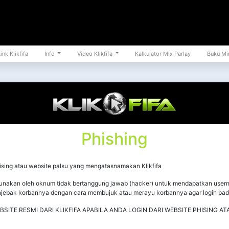
ink Klikfifa
Info
Video Klikfifa
Kalkulator Mix Parlay
Buku Mi
Phishing
hising atau website palsu yang mengatasnamakan Klikfifa
gunakan oleh oknum tidak bertanggung jawab (hacker) untuk mendapatkan usernam
njebak korbannya dengan cara membujuk atau merayu korbannya agar login pada
E RESMI DARI KLIKFIFA APABILA ANDA LOGIN DARI WEBSITE PHISING A